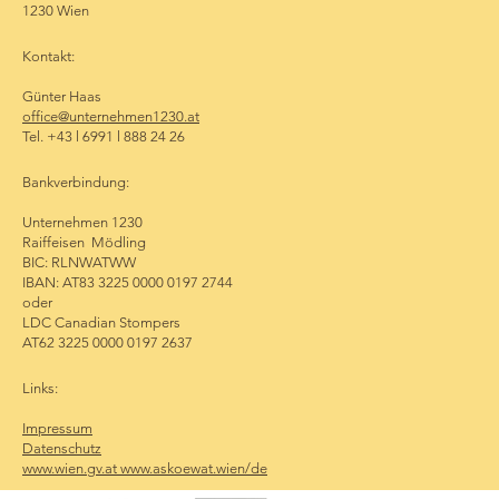
1230 Wien
Kontakt:
Günter Haas
office@unternehmen1230.at
Tel. +43 l 6991 l 888 24 26
Bankverbindung:
Unternehmen 1230
Raiffeisen Mödling
BIC: RLNWATWW
IBAN: AT83 3225 0000 0197 2744
oder
LDC Canadian Stompers
AT62 3225 0000 0197 2637
Links:
Impressum
Datenschutz
www.wien.gv.at www.askoewat.wien/de