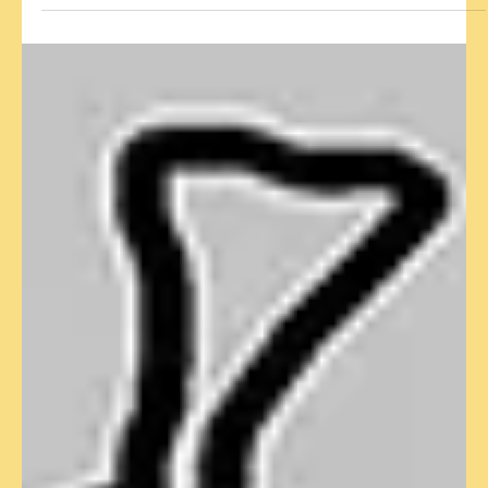
Ein besonderer Country-
Abend: Kim Carson live
in Österreich – jetzt
anmelden!
Liebe Mitglieder, liebe Freundinnen und Freunde des
Unternehmens 1230, mit großer Freude laden wir Sie zu
einem ganz besonderen Konzertabend ein. Freuen Sie
sich auf authentischen Honky Tonk und traditionellen
Country mit einer der bekanntesten Künstlerinnen dieses
Genres. Da Kim Carson im Rahmen ihrer Europa-Tournee
nur wenige Konzerte gibt, empfehlen wir Ihnen eine
rechtzeitige Anmeldung. Kim Carson – Honky Tonk
Queen of New Orleans live! Im Juli 2026 kommt die
amerikanisch