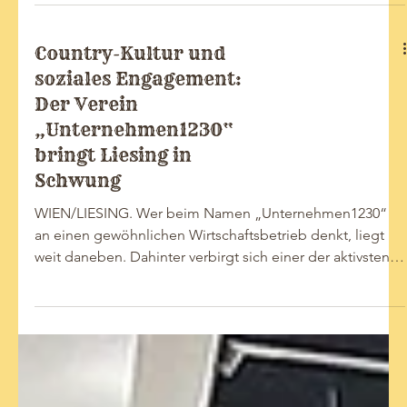
Kinder und
JugendlicheHerbst
2025
Country-Kultur und
soziales Engagement:
Der Verein
„Unternehmen1230“
bringt Liesing in
Schwung
WIEN/LIESING. Wer beim Namen „Unternehmen1230“
an einen gewöhnlichen Wirtschaftsbetrieb denkt, liegt
weit daneben. Dahinter verbirgt sich einer der aktivsten
gemeinnützigen Kultur- und Sportvereine des 23. Wiener