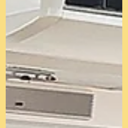
Gemeindebezirks, der weit über die Bezirksgrenzen
hinaus für Stimmung, Gemeinschaft und Wohltätigkeit
sorgt. Ob synchrone Schrittfolgen beim Line Dance,
eigene Sendungsformate im Country-Radio oder
handfeste Benefizaktionen für den guten Zweck – der
Verein unter der