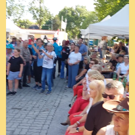
Das Phänomen
„Unternehmen 1230“ in
Wien-Liesing
Wer bei der Postleitzahl 1230 nur an das geschäftige
Industriegebiet in Wien-Liesing denkt, verpasst eines der
lebendigsten Kulturphänomene des Bezirks. Hinter dem
Namen „Unternehmen 1230“ verbirgt sich kein
klassischer Wirtschaftsbetrieb, sondern ein
gemeinnütziger Kultur- und Sportverein, der sich in den
letzten Jahren zu einem echten Herzstück für Linedance-,
Country- und Entertainment-Fans in Wien und
Umgebung entwickelt hat. Mit viel Leidenschaft,
ehrenamtlichem Engageme