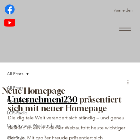
Anmelden
All Posts
All Posts
Neue Homepage
Unternehmen1230
 präsentiert 
Line-Dance
sich mit neuer Homepage
LCR-Radio
Die digitale Welt verändert sich ständig – und genau 
Country und Westerndance
deshalb ist ein moderner Webauftritt heute wichtiger 
denn je. Mit großer Freude präsentiert sich 
Old Style