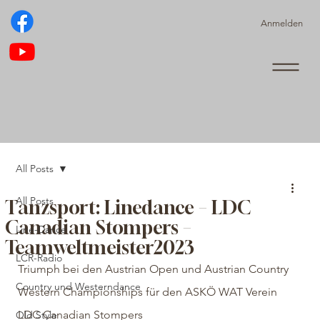
Anmelden
All Posts
All Posts
Tanzsport: Linedance – LDC
Canadian Stompers –
Line-Dance
Teamweltmeister2023
LCR-Radio
Triumph bei den Austrian Open und Austrian Country 
Country und Westerndance
Western Championships für den ASKÖ WAT Verein 
LDC Canadian Stompers
Old Style