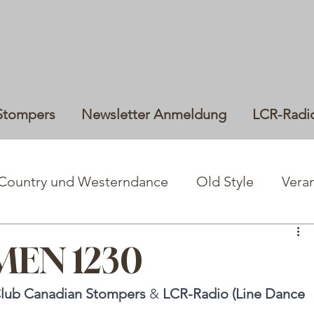
Stompers
Newsletter Anmeldung
LCR-Radi
Country und Westerndance
Old Style
Vera
EN 1230
lub Canadian Stompers 
& 
LCR-Radio (Line Dance 